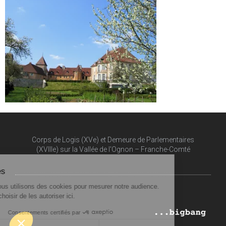
Corps de Logis (XVe) et Demeure de Parlementaires
(XVIIIe) sur la Vallée de l'Ognon – Franche-Comté​