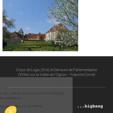
Corps de Logis (XVe) et Demeure de Parlementaires
(XVIIIe) sur la Vallée de l'Ognon – Franche-Comté​