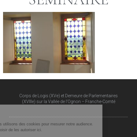
Corps de Logis (XVe) et Demeure de Parlementaires
(XVIIIe) sur la Vallée de l'Ognon – Franche-Comté​