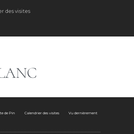
r des visites
BLANC
ite de Pin
Calendrier des visites
Vu dernièrement