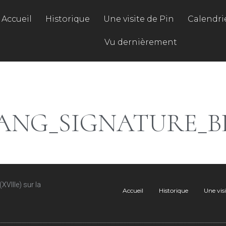
Accueil
Historique
Une visite de Pin
Calendrie
Vu dernièrement
ANG_SIGNATURE_
VIIIe) sur la
Accueil
Historique
Une vis