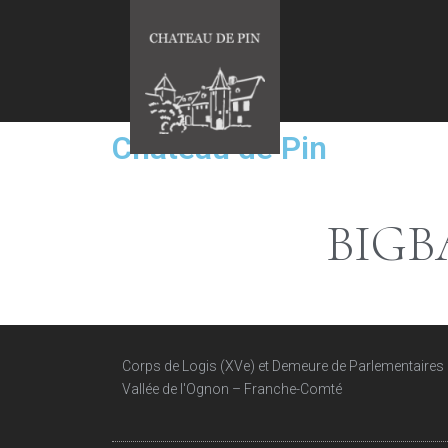
Chateau de Pin
BIGB
Corps de Logis (XVe) et Demeure de Parlementaires (X
Vallée de l'Ognon – Franche-Comté​