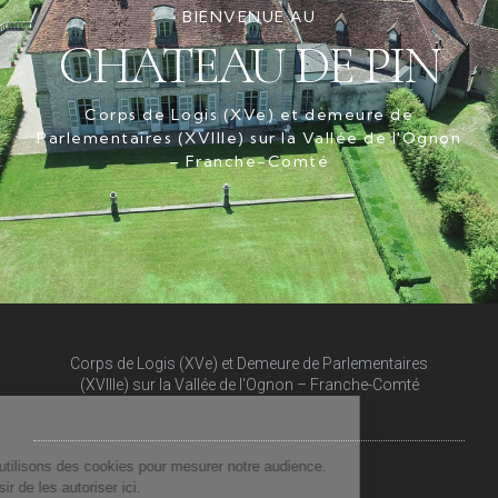
BIENVENUE AU
CHATEAU DE PIN
Corps de Logis (XVe) et demeure de
Parlementaires (XVIIIe) sur la Vallée de l'Ognon
– Franche-Comté
Corps de Logis (XVe) et Demeure de Parlementaires
(XVIIIe) sur la Vallée de l'Ognon – Franche-Comté​